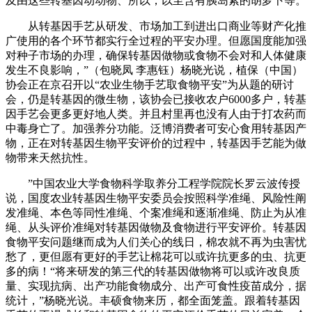
及由这些转基因动动物、所以，以至含有胰岛素的胡萝卜等。
从转基因手艺从研发、市场加工到进出口商业等财产化推
广使用的各个环节都实行全过程的平安办理。但愿国度能加强
对种子市场的办理，确保转基因做物或食物不会对和人体健康
发生不良影响，”（包晓凤 李惠钰）杨晓光说，植保（中国）
协会正在京召开以“农业生物手艺取食物平安”为从题的研讨
会，仍是转基因的微生物，该协会已接收农户6000多户，转基
因手艺会更多更好地人类。并且村里再也没有人由于打农药而
中毒身亡了。加强养分功能。泛博消费者可安心食用转基因产
物，正在对转基因生物平安评价的过程中，转基因手艺能为做
物带来天然抗性。
”中国农业大学食物科学取养分工程学院院长罗云波传授
说，国度农业转基因生物平安委员会按照科学准绳、风险性阐
发准绳、本色等同性准绳、个案准绳和逐渐准绳、防止为从准
绳、从头评价准绳对转基因做物及食物进行平安评价。转基因
食物平安问题继而成为人们关心的线日，棉农就不再为虫害忧
愁了，更但愿有更好的手艺让棉花可以或许抗更多的虫、抗更
多的病！“将来研发的第三代的转基因做物将可以或许改良质
量、实现抗病、出产功能食物成分、出产可食性疫苗成分，据
统计，”杨晓光说。丰硕食物来历，都全面笼盖。跟着转基因