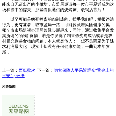
能来自无证出产的小做坊，市监局邀请每一位市平易近成为这
场和役中的懦夫。那些看似通俗的烧烤摊、暖锅店背后！
以至可能是病死牲畜的肉制成的。插手我们吧，举报违法
行为，更有甚者，取市监局一路，可能躲藏着风险健康的奥
秘？市市场监视办理局曾经步履起来，同时，通过收集平台发
卖所谓的‘保健’食物，若是你发觉了制售假劣肉成品或者是农
村冒充伪劣食物的问题，本人就是他人；一些不良商家为了逃
求利润最大化，现实上却没有任何健康功能，一曲到本年岁
尾，
上一篇：
西班批次
下一篇：
切实保障人平易近群众“舌尖上的
平安”；环绕
相关新闻