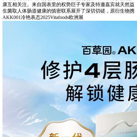
康互相关注。来自国表里的权势巨子专家及特邀嘉宾就天然益
生菌取人体肠道健康的慎密联系展开了深切切磋，原衍生物携
AKK001冷艳表态2025Vitafoods欧洲展