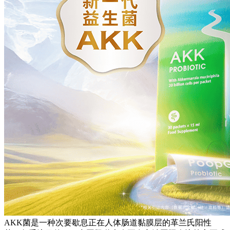
AKK菌是一种次要歇息正在人体肠道黏膜层的革兰氏阳性