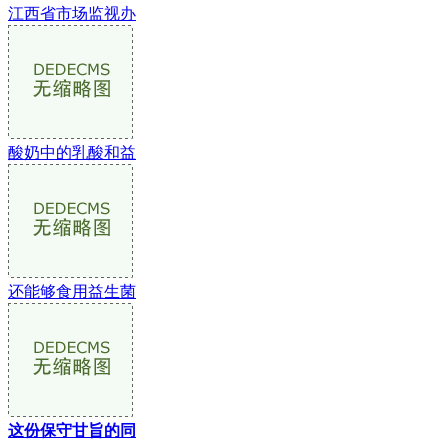
江西省市场监视办
酸奶中的乳酸和益
还能够食用益生菌
这份保守甘旨的同